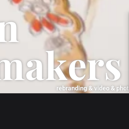
n
m
a
k
e
r
s
r
e
b
r
a
n
d
i
n
g
&
v
i
d
e
o
&
p
h
o
t
GORY
YEAR
on
2017 > 2019