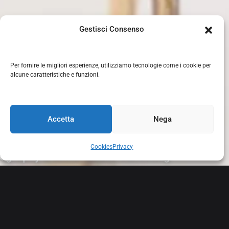
Gestisci Consenso
Per fornire le migliori esperienze, utilizziamo tecnologie come i cookie per
alcune caratteristiche e funzioni.
Accetta
Nega
Cookies
Privacy
o
g
r
a
p
h
y
&
s
o
c
i
a
l
m
e
d
i
a
m
a
r
k
e
t
i
n
g
VIDEO
From Italy with Love