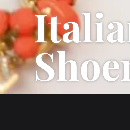
I
t
a
l
i
a
S
h
o
e
CLIENT
CATE
Italian Shoemakers
Fashi