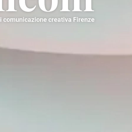
i
c
o
m
u
n
i
c
a
z
i
o
n
e
c
r
e
a
t
i
v
a
F
i
r
e
n
z
e