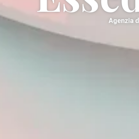
A
g
e
n
z
i
a
d