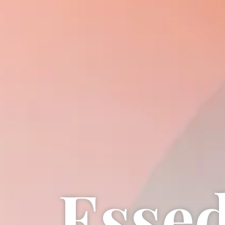
E
s
s
e