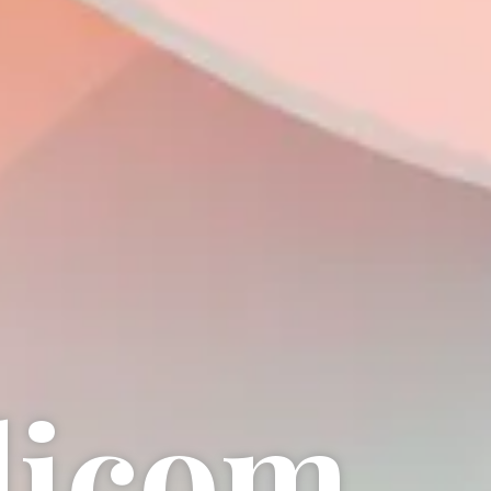
d
i
c
o
m