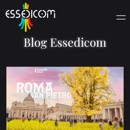
B
l
o
g
E
s
s
e
d
i
c
o
m