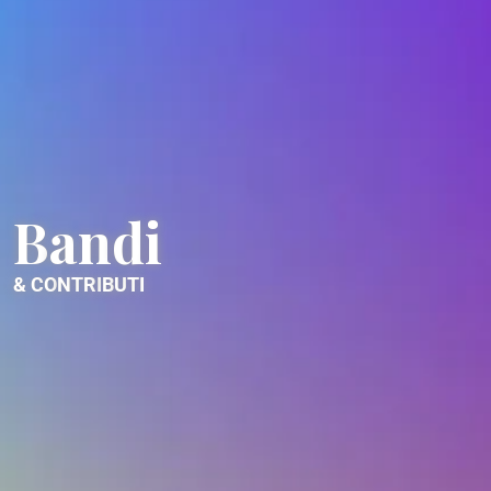
B
a
n
d
i
&
C
O
N
T
R
I
B
U
T
I