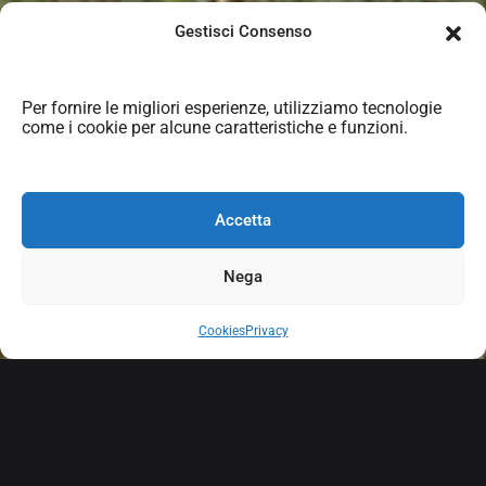
Gestisci Consenso
Per fornire le migliori esperienze, utilizziamo tecnologie
come i cookie per alcune caratteristiche e funzioni.
Accetta
F
a
t
t
o
r
i
a
A
m
b
r
a
Nega
Cookies
Privacy
w
e
b
s
i
t
e
&
v
i
d
e
o
/
p
h
o
t
o
g
r
a
p
h
y