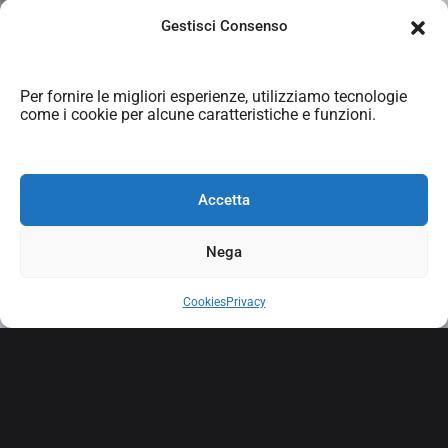
Gestisci Consenso
Per fornire le migliori esperienze, utilizziamo tecnologie
come i cookie per alcune caratteristiche e funzioni.
Accetta
P
a
p
i
l
l
o
n
Nega
Cookies
Privacy
w
e
b
s
i
t
e
e
c
o
m
m
e
r
c
e