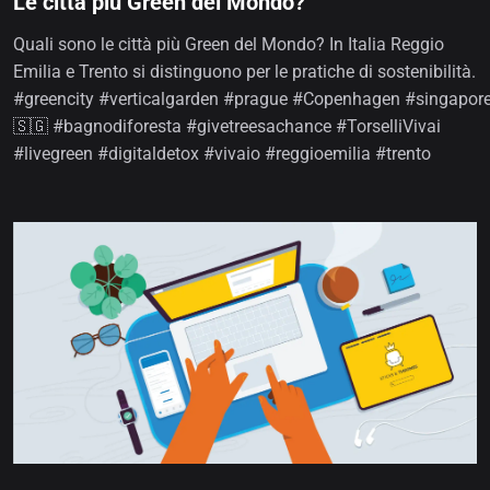
Le città più Green del Mondo?
Quali sono le città più Green del Mondo? In Italia Reggio
Emilia e Trento si distinguono per le pratiche di sostenibilità.
#greencity #verticalgarden #prague #Copenhagen #singapor
🇸🇬 #bagnodiforesta #givetreesachance #TorselliVivai
#livegreen #digitaldetox #vivaio #reggioemilia #trento