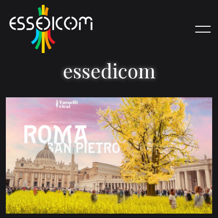
e
s
s
e
d
i
c
o
m